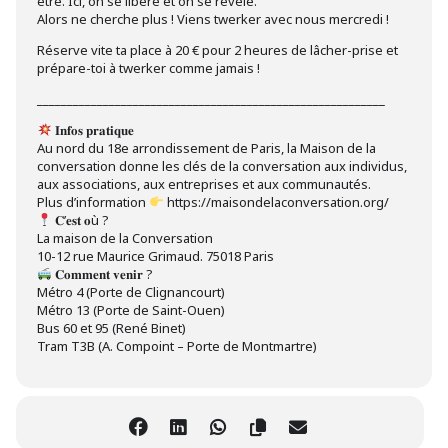
être. Ici, on se libère et on se révèle.
Alors ne cherche plus ! Viens twerker avec nous mercredi !
Réserve vite ta place à 20 € pour 2 heures de lâcher-prise et
prépare-toi à twerker comme jamais !
__________________________________________________________
𝐈𝐧𝐟𝐨𝐬 𝐩𝐫𝐚𝐭𝐢𝐪𝐮𝐞
Au nord du 18e arrondissement de Paris, la Maison de la
conversation donne les clés de la conversation aux individus,
aux associations, aux entreprises et aux communautés.
Plus d’information
https://maisondelaconversation.org/
𝐂’𝐞𝐬𝐭 𝐨ù ?
La maison de la Conversation
10-12 rue Maurice Grimaud. 75018 Paris
𝐂𝐨𝐦𝐦𝐞𝐧𝐭 𝐯𝐞𝐧𝐢𝐫 ?
Métro 4 (Porte de Clignancourt)
Métro 13 (Porte de Saint-Ouen)
Bus 60 et 95 (René Binet)
Tram T3B (A. Compoint – Porte de Montmartre)