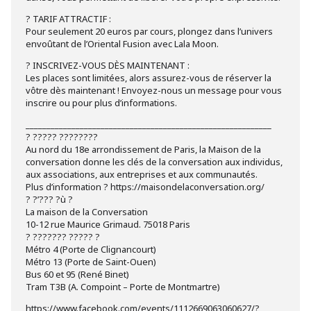
? TARIF ATTRACTIF :
Pour seulement 20 euros par cours, plongez dans l’univers
envoûtant de l’Oriental Fusion avec Lala Moon.
?️ INSCRIVEZ-VOUS DÈS MAINTENANT :
Les places sont limitées, alors assurez-vous de réserver la
vôtre dès maintenant ! Envoyez-nous un message pour vous
inscrire ou pour plus d’informations.
___________________________________________________________
? ????? ????????
Au nord du 18e arrondissement de Paris, la Maison de la
conversation donne les clés de la conversation aux individus,
aux associations, aux entreprises et aux communautés.
Plus d’information ? https://maisondelaconversation.org/
? ?’??? ?ù ?
La maison de la Conversation
10-12 rue Maurice Grimaud. 75018 Paris
? ??????? ????? ?
Métro 4 (Porte de Clignancourt)
Métro 13 (Porte de Saint-Ouen)
Bus 60 et 95 (René Binet)
Tram T3B (A. Compoint – Porte de Montmartre)
https://www.facebook.com/events/1112669063060627/?