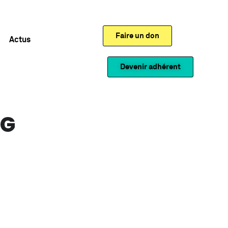
Faire un don
Actus
Devenir adhérent
NG