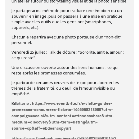
Un atelier autour du storytelling visuel et de la photo sensible.
Je partagerai ma méthode pour traduire une émotion ou un
souvenir en image, puis on passera à une mise en pratique
simple avec les outils que les gens ont (smartphones,
appareils, etc.).
Chacun·e repartira avec une photo porteuse d’un “non-dit”
personnel.
Vendredi 25 juillet : Talk de clôture : “Sororité, amitié, amour :
ce qui reste”
Une discussion ouverte autour des liens humains : ce qui
reste après les promesses consumées.
Je partirai de certaines œuvres de l’expo pour aborder les
thèmes de la fraternité, du deuil, de l’amour invisible ou
empêché.
Billetterie :
https://www.eventbrite.fr/e/visite-guidee-
promesses-consumees-tickets-1446958213969?utm-
campaign=social&utm-content=attendeeshare&utm-
medium=discovery&utm-term=listing&utm-
source=cp&aff=ebdsshcopyurl
https://www.facebook.com/events/1485480359561615/?