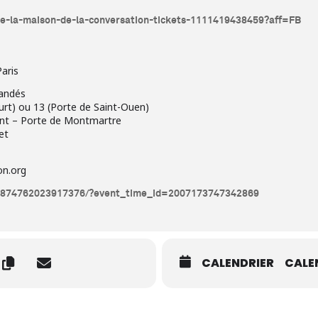
e-de-la-maison-de-la-conversation-tickets-1111419438459?aff=FB
aris
andés
ourt) ou 13 (Porte de Saint-Ouen)
int – Porte de Montmartre
et
on.org
/1874762023917376/?event_time_id=2007173747342869
CALENDRIER
CALE