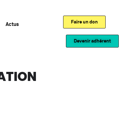
Faire un don
Actus
Devenir adhérent
SATION