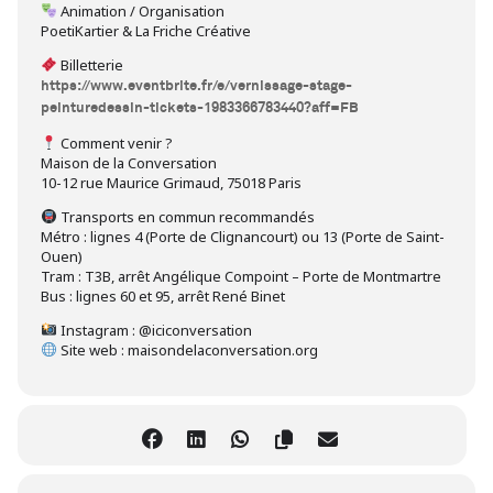
Animation / Organisation
PoetiKartier & La Friche Créative
Billetterie
https://www.eventbrite.fr/e/vernissage-stage-
peinturedessin-tickets-1983366783440?aff=FB
Comment venir ?
Maison de la Conversation
10-12 rue Maurice Grimaud, 75018 Paris
Transports en commun recommandés
Métro : lignes 4 (Porte de Clignancourt) ou 13 (Porte de Saint-
Ouen)
Tram : T3B, arrêt Angélique Compoint – Porte de Montmartre
Bus : lignes 60 et 95, arrêt René Binet
Instagram : @iciconversation
Site web : maisondelaconversation.org