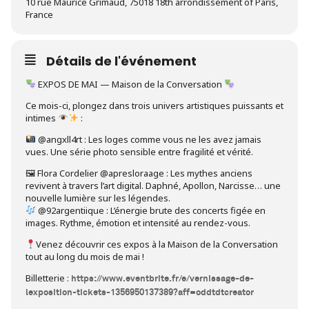
10 rue Maurice Grimaud, 75018 18th arrondissement of Paris,
France
Détails de l'événement
EXPOS DE MAI — Maison de la Conversation
Ce mois-ci, plongez dans trois univers artistiques puissants et
intimes
:
@angxll4rt : Les loges comme vous ne les avez jamais
vues. Une série photo sensible entre fragilité et vérité.
🖼 Flora Cordelier @apresloraage : Les mythes anciens
revivent à travers l’art digital. Daphné, Apollon, Narcisse… une
nouvelle lumière sur les légendes.
@92argentiique : L’énergie brute des concerts figée en
images. Rythme, émotion et intensité au rendez-vous.
Venez découvrir ces expos à la Maison de la Conversation
tout au long du mois de mai !
Billetterie :
https://www.eventbrite.fr/e/vernissage-de-
lexposition-tickets-1356950137389?aff=oddtdtcreator