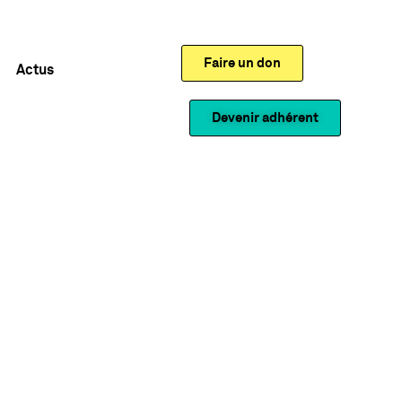
Faire un don
Actus
Devenir adhérent