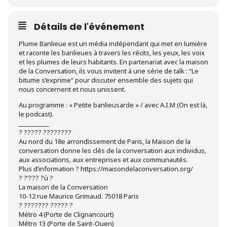
Détails de l'événement
Plume Banlieue est un média indépendant qui met en lumière
et raconte les banlieues à travers les récits, les yeux, les voix
et les plumes de leurs habitants. En partenariat avec la maison
de la Conversation, ils vous invitent à une série de talk : “Le
bitume s’exprime” pour discuter ensemble des sujets qui
nous concernent et nous unissent.
A u programme : « Petite banlieusarde » / avec A.I.M (On est là,
le podcast).
__________
? ????? ????????
Au nord du 18e arrondissement de Paris, la Maison de la
conversation donne les clés de la conversation aux individus,
aux associations, aux entreprises et aux communautés.
Plus d’information ? https://maisondelaconversation.org/
? ?’??? ?ù ?
La maison de la Conversation
10-12 rue Maurice Grimaud. 75018 Paris
? ??????? ????? ?
Métro 4 (Porte de Clignancourt)
Métro 13 (Porte de Saint-Ouen)