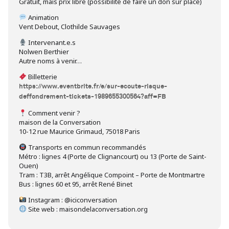
Gratuit, mais prix libre (possibilité de faire un don sur place)
Animation
Vent Debout, Clothilde Sauvages
Intervenant.e.s
Nolwen Berthier
Autre noms à venir…
Billetterie
https://www.eventbrite.fr/e/sur-ecoute-risque-
deffondrement-tickets-1989655300564?aff=FB
Comment venir ?
maison de la Conversation
10-12 rue Maurice Grimaud, 75018 Paris
Transports en commun recommandés
Métro : lignes 4 (Porte de Clignancourt) ou 13 (Porte de Saint-
Ouen)
Tram : T3B, arrêt Angélique Compoint – Porte de Montmartre
Bus : lignes 60 et 95, arrêt René Binet
Instagram : @iciconversation
Site web : maisondelaconversation.org