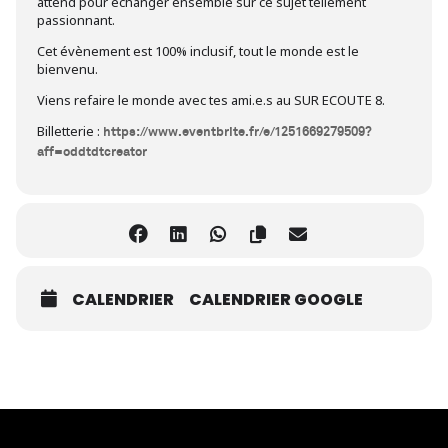
attend pour échanger ensemble sur ce sujet tellement
passionnant.
Cet évènement est 100% inclusif, tout le monde est le
bienvenu.
Viens refaire le monde avec tes ami.e.s au SUR ECOUTE 8.
Billetterie :
https://www.eventbrite.fr/e/1251669279509?
aff=oddtdtcreator
CALENDRIER
CALENDRIER GOOGLE