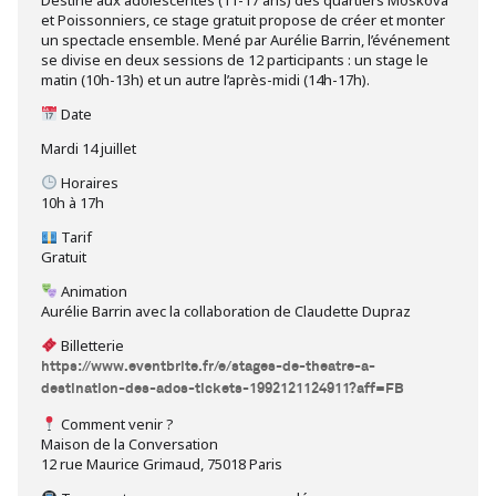
et Poissonniers, ce stage gratuit propose de créer et monter
un spectacle ensemble. Mené par Aurélie Barrin, l’événement
se divise en deux sessions de 12 participants : un stage le
matin (10h-13h) et un autre l’après-midi (14h-17h).
Date
Mardi 14 juillet
Horaires
10h à 17h
Tarif
Gratuit
Animation
Aurélie Barrin avec la collaboration de Claudette Dupraz
Billetterie
https://www.eventbrite.fr/e/stages-de-theatre-a-
destination-des-ados-tickets-1992121124911?aff=FB
Comment venir ?
Maison de la Conversation
12 rue Maurice Grimaud, 75018 Paris