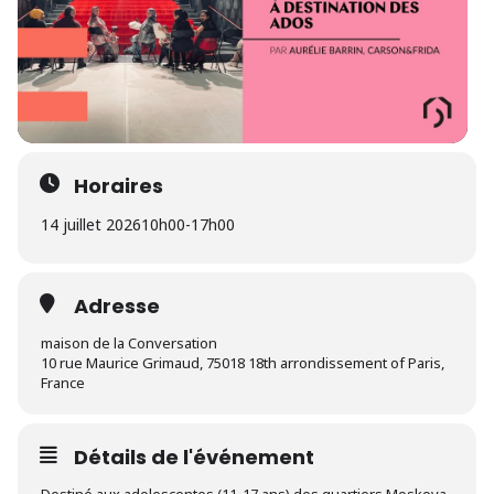
Horaires
14 juillet 2026
10h00
-
17h00
Adresse
maison de la Conversation
10 rue Maurice Grimaud, 75018 18th arrondissement of Paris,
France
Détails de l'événement
Destiné aux adolescentes (11-17 ans) des quartiers Moskova