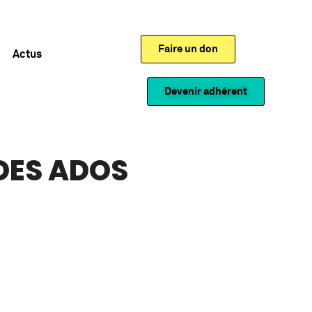
Faire un don
Actus
Devenir adhérent
DES ADOS