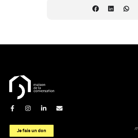
m
Je fais un don