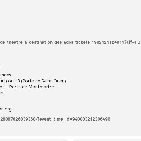
s-de-theatre-a-destination-des-ados-tickets-1992121124911?aff=FB
s
andés
ourt) ou 13 (Porte de Saint-Ouen)
int – Porte de Montmartre
et
on.org
/928887826839368/?event_time_id=940883212306496