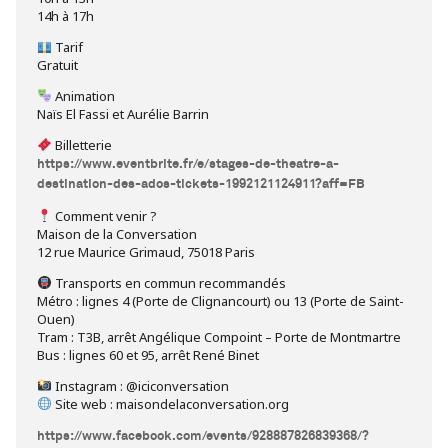
14h à 17h
Tarif
Gratuit
Animation
Naïs El Fassi et Aurélie Barrin
Billetterie
https://www.eventbrite.fr/e/stages-de-theatre-a-
destination-des-ados-tickets-1992121124911?aff=FB
Comment venir ?
Maison de la Conversation
12 rue Maurice Grimaud, 75018 Paris
Transports en commun recommandés
Métro : lignes 4 (Porte de Clignancourt) ou 13 (Porte de Saint-
Ouen)
Tram : T3B, arrêt Angélique Compoint – Porte de Montmartre
Bus : lignes 60 et 95, arrêt René Binet
Instagram : @iciconversation
Site web : maisondelaconversation.org
https://www.facebook.com/events/928887826839368/?