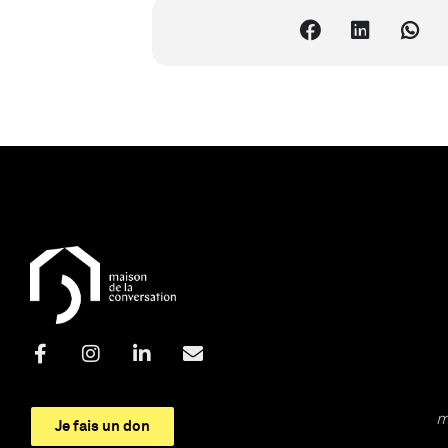
m
Je fais un don