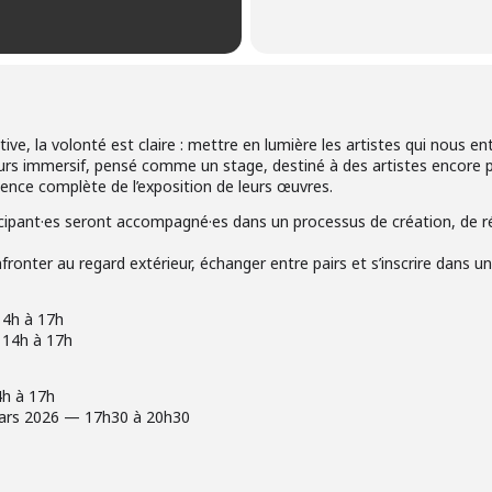
ive, la volonté est claire : mettre en lumière les artistes qui nous en
urs immersif, pensé comme un stage, destiné à des artistes encore pe
ience complète de l’exposition de leurs œuvres.
rticipant·es seront accompagné·es dans un processus de création, de r
onter au regard extérieur, échanger entre pairs et s’inscrire dans un
14h à 17h
— 14h à 17h
4h à 17h
mars 2026 — 17h30 à 20h30