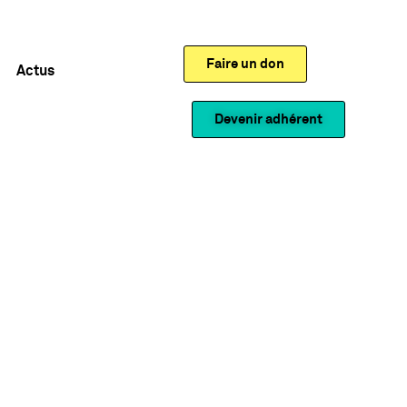
Faire un don
Actus
Devenir adhérent