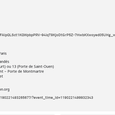
/e/1FAIpQLSct1KQWpbpPRV-94lqT9KjoDtGrP5Z-7HwbKXwoyed05UHg_w
aris
andés
ourt) ou 13 (Porte de Saint-Ouen)
int – Porte de Montmartre
et
on.org
/1190221493265677/?event_time_id=1190221499932343