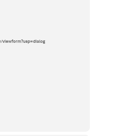
/viewform?usp=dialog