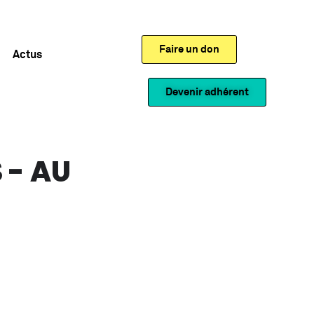
Faire un don
Actus
Devenir adhérent
 - AU