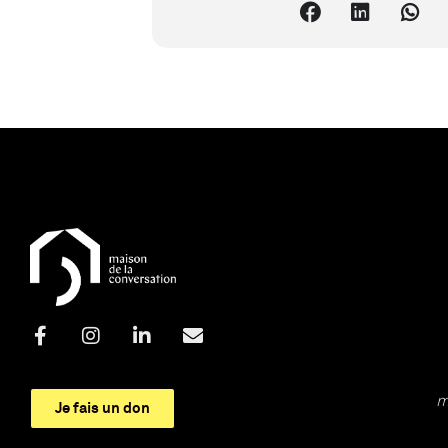
m
Je fais un don