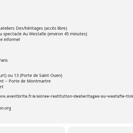
 ateliers Des/héritages (accès libre)
 du spectacle Au Westafie (environ 45 minutes)
ge informel
aris
ourt) ou 13 (Porte de Saint-Ouen)
int – Porte de Montmartre
et
www.eventbrite.fr/e/soiree-restitution-desheritages-au-westafie-t
on.org