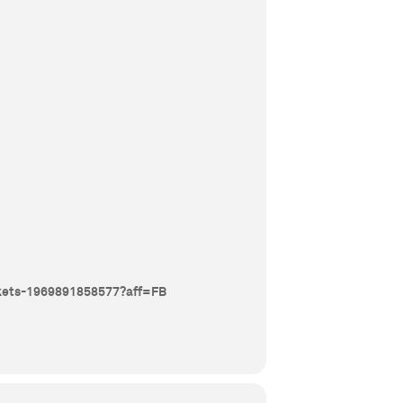
ickets-1969891858577?aff=FB