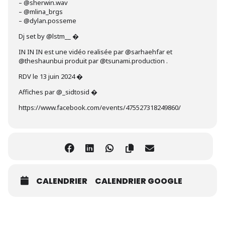
– @sherwin.wav
– @mlina_brgs
– @dylan.posseme
Dj set by @lstm__ �
IN IN IN est une vidéo realisée par @sarhaehfar et
@theshaunbui produit par @tsunami.production .
RDV le 13 juin 2024 �
Affiches par @_sidtosid �
https://www.facebook.com/events/475527318249860/
CALENDRIER
CALENDRIER GOOGLE