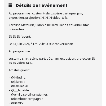
Détails de l'événement
Au programme : custom t-shirt, scène partagée, jam,
exposition, projection IN IN IN video, talk..
Caroline Mathurin, Sidonie Belliard-Llanos et Sarha Ehfar
présentent
IN IN IN l’event,
Le 13 juin 2024, *17h-22h* à @iciconversation
Au programme :
custom t-shirt, scène partagée, jam, exposition, projection IN
IN IN video, talk..
Artistes guest :
– @littledi_z
– @jaiarose_
– @camilafilali
– @___lapetite
– @emilie.soleil.vanwiemes
– @bambooscompagnie
– @riamkx