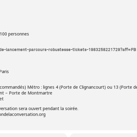
à 100 personnes
e-de-lancement-parcours-robustesse-tickets-1983258221729?aff=FB
Paris
ommandés) Métro : lignes 4 (Porte de Clignancourt) ou 13 (Porte d
int – Porte de Montmartre
et
ersation sera ouvert pendant la soirée.
ndelaconversation.org