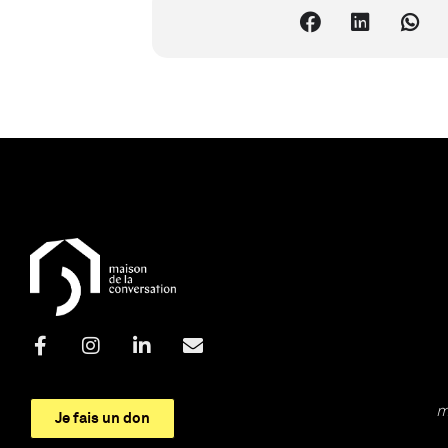
m
Je fais un don