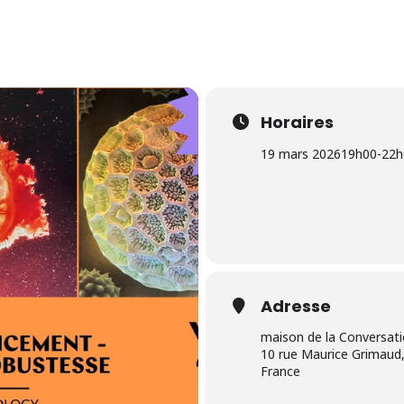
Horaires
19 mars 2026
19h00
-
22h
Adresse
maison de la Conversat
10 rue Maurice Grimaud,
France