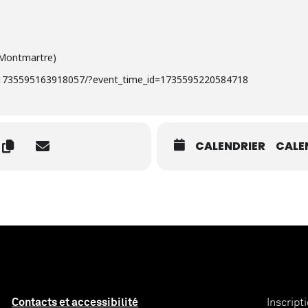
 Montmartre)
/1735595163918057/?event_time_id=1735595220584718
CALENDRIER
CALE
Contacts et accessibilité
Inscript