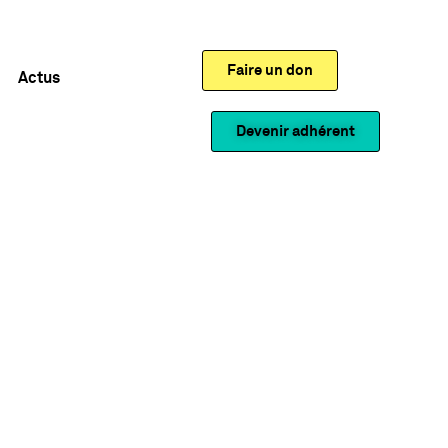
Faire un don
Actus
Devenir adhérent