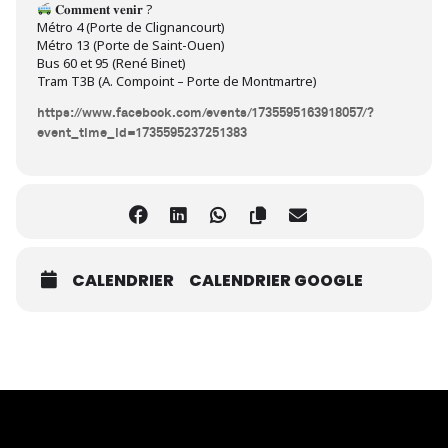
𝐂𝐨𝐦𝐦𝐞𝐧𝐭 𝐯𝐞𝐧𝐢𝐫 ?
Métro 4 (Porte de Clignancourt)
Métro 13 (Porte de Saint-Ouen)
Bus 60 et 95 (René Binet)
Tram T3B (A. Compoint – Porte de Montmartre)
https://www.facebook.com/events/1735595163918057/?
event_time_id=1735595237251383
CALENDRIER
CALENDRIER GOOGLE