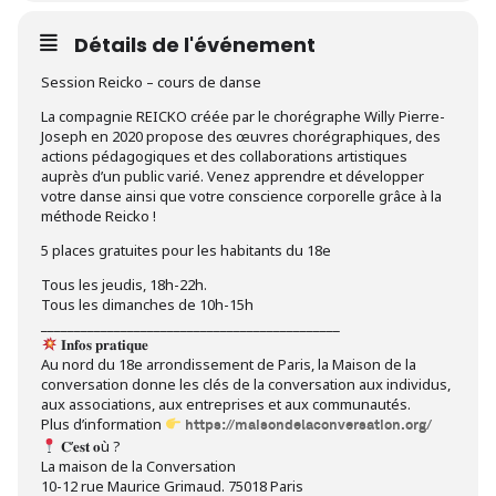
Détails de l'événement
Session Reicko – cours de danse
La compagnie REICKO créée par le chorégraphe Willy Pierre-
Joseph en 2020 propose des œuvres chorégraphiques, des
actions pédagogiques et des collaborations artistiques
auprès d’un public varié. Venez apprendre et développer
votre danse ainsi que votre conscience corporelle grâce à la
méthode Reicko !
5 places gratuites pour les habitants du 18e
Tous les jeudis, 18h-22h.
Tous les dimanches de 10h-15h
_____________________________________________
𝐈𝐧𝐟𝐨𝐬 𝐩𝐫𝐚𝐭𝐢𝐪𝐮𝐞
Au nord du 18e arrondissement de Paris, la Maison de la
conversation donne les clés de la conversation aux individus,
aux associations, aux entreprises et aux communautés.
Plus d’information
https://maisondelaconversation.org/
𝐂’𝐞𝐬𝐭 𝐨ù ?
La maison de la Conversation
10-12 rue Maurice Grimaud. 75018 Paris