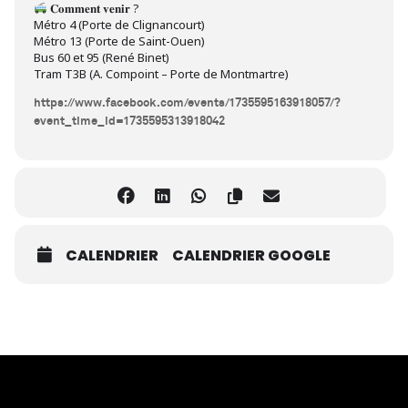
𝐂𝐨𝐦𝐦𝐞𝐧𝐭 𝐯𝐞𝐧𝐢𝐫 ?
Métro 4 (Porte de Clignancourt)
Métro 13 (Porte de Saint-Ouen)
Bus 60 et 95 (René Binet)
Tram T3B (A. Compoint – Porte de Montmartre)
https://www.facebook.com/events/1735595163918057/?
event_time_id=1735595313918042
CALENDRIER
CALENDRIER GOOGLE