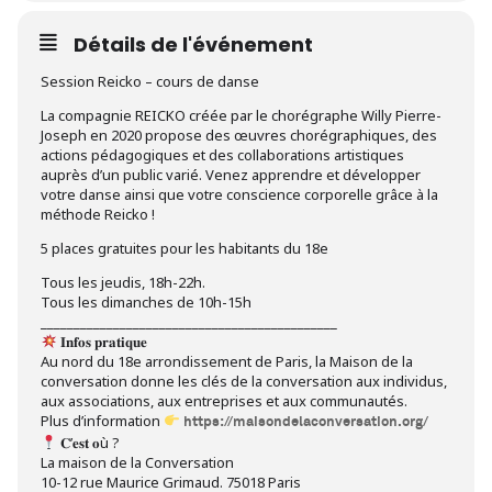
Détails de l'événement
Session Reicko – cours de danse
La compagnie REICKO créée par le chorégraphe Willy Pierre-
Joseph en 2020 propose des œuvres chorégraphiques, des
actions pédagogiques et des collaborations artistiques
auprès d’un public varié. Venez apprendre et développer
votre danse ainsi que votre conscience corporelle grâce à la
méthode Reicko !
5 places gratuites pour les habitants du 18e
Tous les jeudis, 18h-22h.
Tous les dimanches de 10h-15h
_____________________________________________
𝐈𝐧𝐟𝐨𝐬 𝐩𝐫𝐚𝐭𝐢𝐪𝐮𝐞
Au nord du 18e arrondissement de Paris, la Maison de la
conversation donne les clés de la conversation aux individus,
aux associations, aux entreprises et aux communautés.
Plus d’information
https://maisondelaconversation.org/
𝐂’𝐞𝐬𝐭 𝐨ù ?
La maison de la Conversation
10-12 rue Maurice Grimaud. 75018 Paris