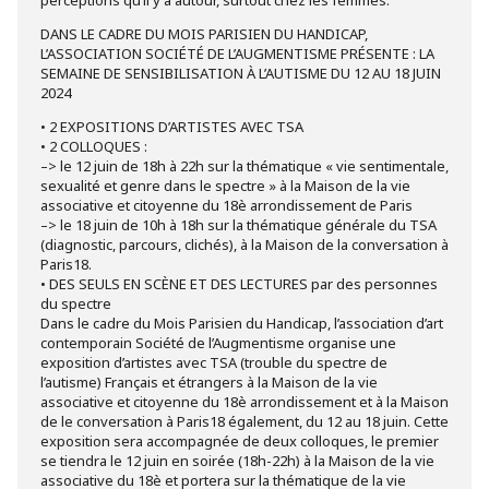
DANS LE CADRE DU MOIS PARISIEN DU HANDICAP,
L’ASSOCIATION SOCIÉTÉ DE L’AUGMENTISME PRÉSENTE : LA
SEMAINE DE SENSIBILISATION À L’AUTISME DU 12 AU 18 JUIN
2024
• 2 EXPOSITIONS D’ARTISTES AVEC TSA
• 2 COLLOQUES :
–> le 12 juin de 18h à 22h sur la thématique « vie sentimentale,
sexualité et genre dans le spectre » à la Maison de la vie
associative et citoyenne du 18è arrondissement de Paris
–> le 18 juin de 10h à 18h sur la thématique générale du TSA
(diagnostic, parcours, clichés), à la Maison de la conversation à
Paris18.
• DES SEULS EN SCÈNE ET DES LECTURES par des personnes
du spectre
Dans le cadre du Mois Parisien du Handicap, l’association d’art
contemporain Société de l’Augmentisme organise une
exposition d’artistes avec TSA (trouble du spectre de
l’autisme) Français et étrangers à la Maison de la vie
associative et citoyenne du 18è arrondissement et à la Maison
de le conversation à Paris18 également, du 12 au 18 juin. Cette
exposition sera accompagnée de deux colloques, le premier
se tiendra le 12 juin en soirée (18h-22h) à la Maison de la vie
associative du 18è et portera sur la thématique de la vie