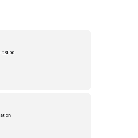
0
-
23h00
sation