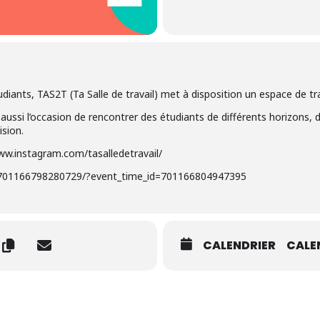
iants, TAS2T (Ta Salle de travail) met à disposition un espace de tr
aussi l’occasion de rencontrer des étudiants de différents horizons, d
ision.
www.instagram.com/tasalledetravail/
/701166798280729/?event_time_id=701166804947395
CALENDRIER
CALE