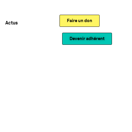
Faire un don
Actus
Devenir adhérent