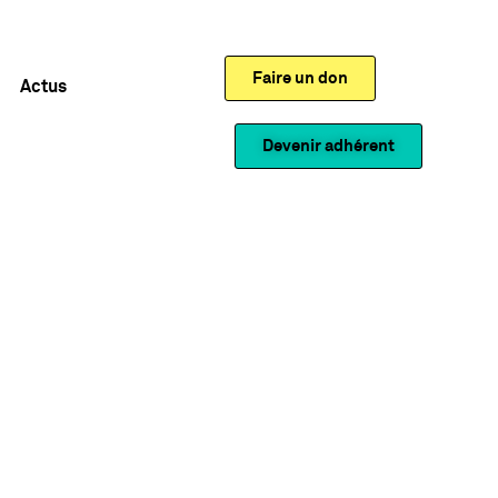
Faire un don
Actus
Devenir adhérent