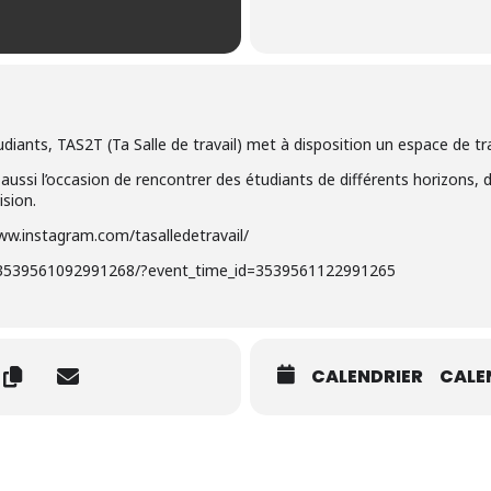
iants, TAS2T (Ta Salle de travail) met à disposition un espace de tr
aussi l’occasion de rencontrer des étudiants de différents horizons, d
ision.
www.instagram.com/tasalledetravail/
/3539561092991268/?event_time_id=3539561122991265
CALENDRIER
CALE