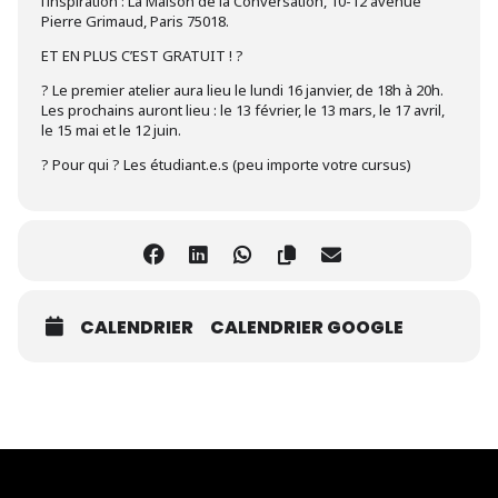
l’inspiration : La Maison de la Conversation, 10-12 avenue
Pierre Grimaud, Paris 75018.
ET EN PLUS C’EST GRATUIT ! ?
? Le premier atelier aura lieu le lundi 16 janvier, de 18h à 20h.
Les prochains auront lieu : le 13 février, le 13 mars, le 17 avril,
le 15 mai et le 12 juin.
? Pour qui ? Les étudiant.e.s (peu importe votre cursus)
CALENDRIER
CALENDRIER GOOGLE