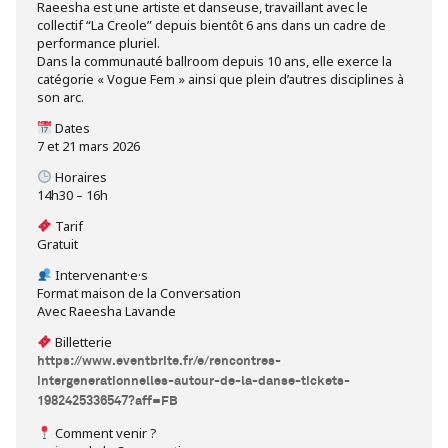
Raeesha est une artiste et danseuse, travaillant avec le
collectif “La Creole” depuis bientôt 6 ans dans un cadre de
performance pluriel.
Dans la communauté ballroom depuis 10 ans, elle exerce la
catégorie « Vogue Fem » ainsi que plein d’autres disciplines à
son arc.
Dates
7 et 21 mars 2026
Horaires
14h30 – 16h
Tarif
Gratuit
Intervenant·e·s
Format maison de la Conversation
Avec Raeesha Lavande
Billetterie
https://www.eventbrite.fr/e/rencontres-
intergenerationnelles-autour-de-la-danse-tickets-
1982425336547?aff=FB
Comment venir ?