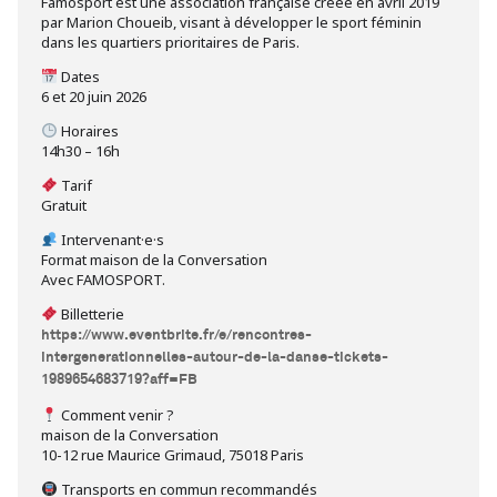
Famosport est une association française créée en avril 2019
par Marion Choueib, visant à développer le sport féminin
dans les quartiers prioritaires de Paris.
Dates
6 et 20 juin 2026
Horaires
14h30 – 16h
Tarif
Gratuit
Intervenant·e·s
Format maison de la Conversation
Avec FAMOSPORT.
Billetterie
https://www.eventbrite.fr/e/rencontres-
intergenerationnelles-autour-de-la-danse-tickets-
1989654683719?aff=FB
Comment venir ?
maison de la Conversation
10-12 rue Maurice Grimaud, 75018 Paris
Transports en commun recommandés