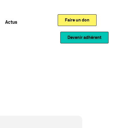
Faire un don
Actus
Devenir adhérent