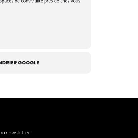
spaces de convivialité près de chez vous.
NDRIER GOOGLE
ion newsletter