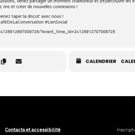
scussions, venez partager un moment chaleureux et (re)découvrir les e
 rire et créer de nouvelles connexions !
venez taper la discut’ avec nous !
aféDeLaConversation #LienSocial
/24125912697009726/?event_time_id=24125912707009725
CALENDRIER
CALE
Contacts et accessibilité
Inscript