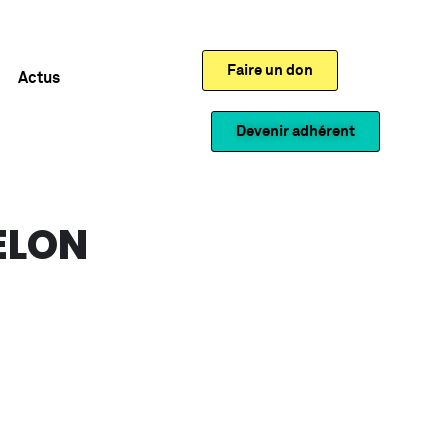
Faire un don
Actus
Devenir adhérent
ELON