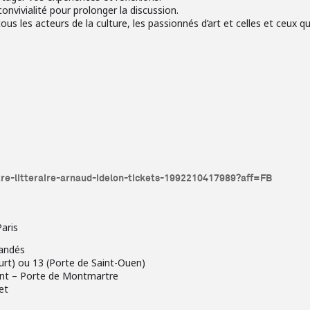
vivialité pour prolonger la discussion.
s les acteurs de la culture, les passionnés d’art et celles et ceux qui
tre-litteraire-arnaud-idelon-tickets-1992210417989?aff=FB
aris
andés
ourt) ou 13 (Porte de Saint-Ouen)
int – Porte de Montmartre
et