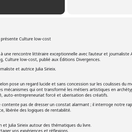
n présente Culture low-cost
 à une rencontre littéraire exceptionnelle avec l’auteur et journaliste 
, Culture low-cost, publié aux Éditions Divergences.
aliste et autrice Julia Sirieix.
lon pose un regard lucide et sans concession sur les coulisses du mon
e les mécanismes qui ont transformé les métiers artistiques en archéty
ité, auto-entrepreneuriat forcé et uberisation des créatifs.
e contente pas de dresser un constat alarmant ; il interroge notre rap
, libérée des logiques de rentabilité.
et Julia Sirieix autour des thématiques du livre.
tager vos expériences et réflexions.