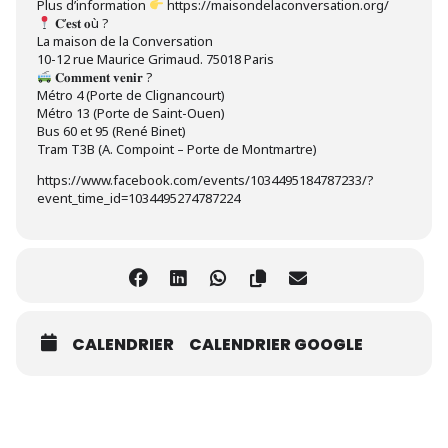
Plus d’information
https://maisondelaconversation.org/
𝐂’𝐞𝐬𝐭 𝐨ù ?
La maison de la Conversation
10-12 rue Maurice Grimaud. 75018 Paris
𝐂𝐨𝐦𝐦𝐞𝐧𝐭 𝐯𝐞𝐧𝐢𝐫 ?
Métro 4 (Porte de Clignancourt)
Métro 13 (Porte de Saint-Ouen)
Bus 60 et 95 (René Binet)
Tram T3B (A. Compoint – Porte de Montmartre)
https://www.facebook.com/events/1034495184787233/?
event_time_id=1034495274787224
CALENDRIER
CALENDRIER GOOGLE