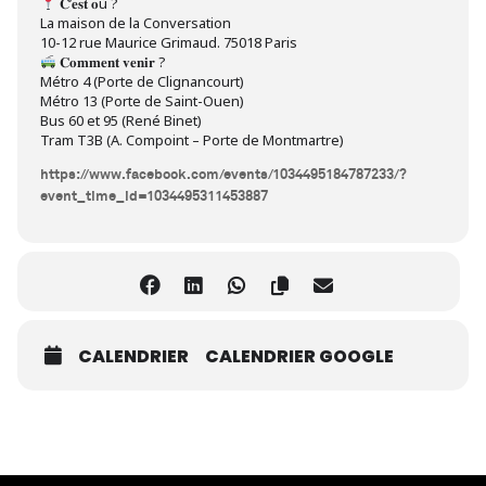
𝐂’𝐞𝐬𝐭 𝐨ù ?
La maison de la Conversation
10-12 rue Maurice Grimaud. 75018 Paris
𝐂𝐨𝐦𝐦𝐞𝐧𝐭 𝐯𝐞𝐧𝐢𝐫 ?
Métro 4 (Porte de Clignancourt)
Métro 13 (Porte de Saint-Ouen)
Bus 60 et 95 (René Binet)
Tram T3B (A. Compoint – Porte de Montmartre)
https://www.facebook.com/events/1034495184787233/?
event_time_id=1034495311453887
CALENDRIER
CALENDRIER GOOGLE