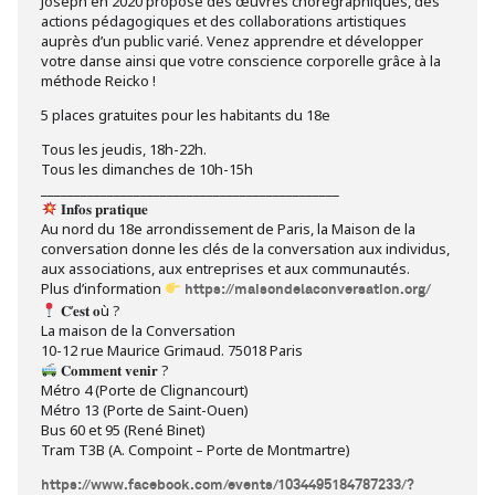
Joseph en 2020 propose des œuvres chorégraphiques, des
actions pédagogiques et des collaborations artistiques
auprès d’un public varié. Venez apprendre et développer
votre danse ainsi que votre conscience corporelle grâce à la
méthode Reicko !
5 places gratuites pour les habitants du 18e
Tous les jeudis, 18h-22h.
Tous les dimanches de 10h-15h
_____________________________________________
𝐈𝐧𝐟𝐨𝐬 𝐩𝐫𝐚𝐭𝐢𝐪𝐮𝐞
Au nord du 18e arrondissement de Paris, la Maison de la
conversation donne les clés de la conversation aux individus,
aux associations, aux entreprises et aux communautés.
Plus d’information
https://maisondelaconversation.org/
𝐂’𝐞𝐬𝐭 𝐨ù ?
La maison de la Conversation
10-12 rue Maurice Grimaud. 75018 Paris
𝐂𝐨𝐦𝐦𝐞𝐧𝐭 𝐯𝐞𝐧𝐢𝐫 ?
Métro 4 (Porte de Clignancourt)
Métro 13 (Porte de Saint-Ouen)
Bus 60 et 95 (René Binet)
Tram T3B (A. Compoint – Porte de Montmartre)
https://www.facebook.com/events/1034495184787233/?