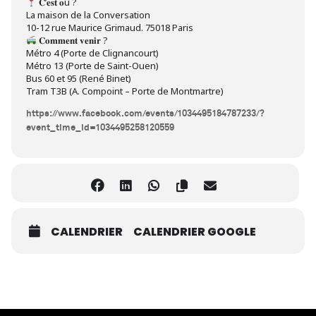
𝐂’𝐞𝐬𝐭 𝐨ù ?
La maison de la Conversation
10-12 rue Maurice Grimaud. 75018 Paris
𝐂𝐨𝐦𝐦𝐞𝐧𝐭 𝐯𝐞𝐧𝐢𝐫 ?
Métro 4 (Porte de Clignancourt)
Métro 13 (Porte de Saint-Ouen)
Bus 60 et 95 (René Binet)
Tram T3B (A. Compoint – Porte de Montmartre)
https://www.facebook.com/events/1034495184787233/?
event_time_id=1034495258120559
CALENDRIER
CALENDRIER GOOGLE