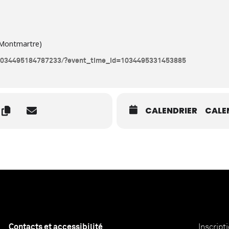
 Montmartre)
/1034495184787233/?event_time_id=1034495331453885
CALENDRIER
CALE
Contacts et accessibilité
Inscript