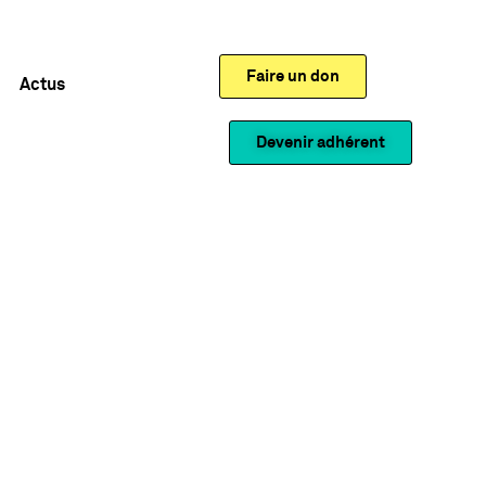
Faire un don
Actus
Devenir adhérent