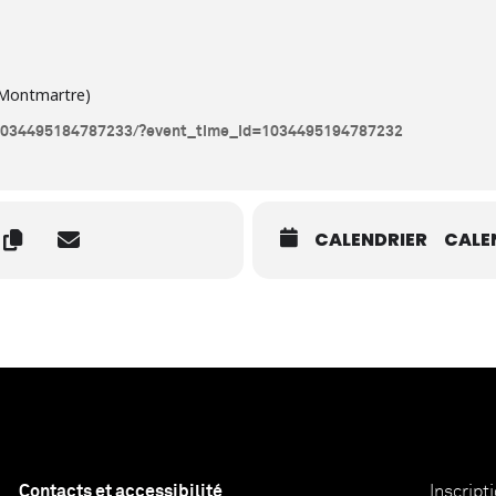
 Montmartre)
/1034495184787233/?event_time_id=1034495194787232
CALENDRIER
CALE
Contacts et accessibilité
Inscript