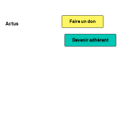
Faire un don
Actus
Devenir adhérent