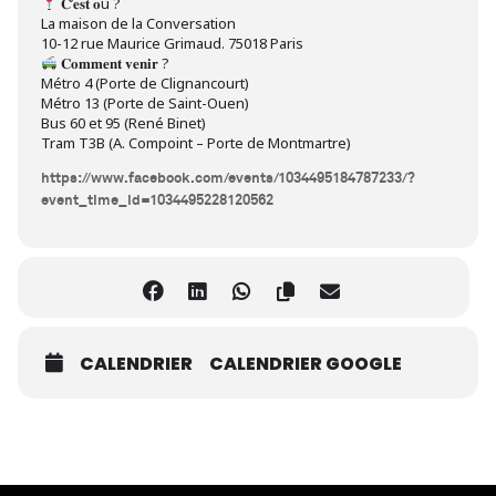
𝐂’𝐞𝐬𝐭 𝐨ù ?
La maison de la Conversation
10-12 rue Maurice Grimaud. 75018 Paris
𝐂𝐨𝐦𝐦𝐞𝐧𝐭 𝐯𝐞𝐧𝐢𝐫 ?
Métro 4 (Porte de Clignancourt)
Métro 13 (Porte de Saint-Ouen)
Bus 60 et 95 (René Binet)
Tram T3B (A. Compoint – Porte de Montmartre)
https://www.facebook.com/events/1034495184787233/?
event_time_id=1034495228120562
CALENDRIER
CALENDRIER GOOGLE