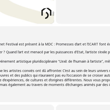
net Festival est présent à la MDC : Promesses d’art et l’ICART font éch
er ? Quand l’art est menacé par les puissances d’Etat, l’artiste s’exile
nement artistique pluridisciplinaire “L’exil: de l’humain à l’artiste”, 
que les artistes conviés ont dû affronter. C’est au sein de leurs univer
vres et des publics qui n’auraient pas eu l’occasion de se croiser au
 d’expériences, de cultures et d’origines différentes. Nous vous prop
s mais également au travers de moments d’échanges animés par des in