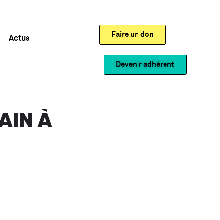
Faire un don
Actus
Devenir adhérent
MAIN À