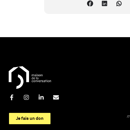
m
Je fais un don