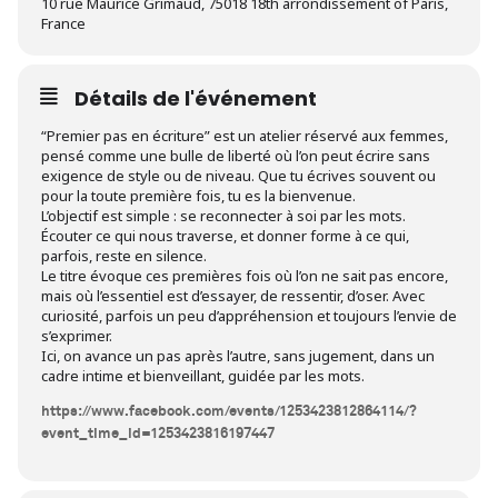
10 rue Maurice Grimaud, 75018 18th arrondissement of Paris,
France
Détails de l'événement
“Premier pas en écriture” est un atelier réservé aux femmes,
pensé comme une bulle de liberté où l’on peut écrire sans
exigence de style ou de niveau. Que tu écrives souvent ou
pour la toute première fois, tu es la bienvenue.
L’objectif est simple : se reconnecter à soi par les mots.
Écouter ce qui nous traverse, et donner forme à ce qui,
parfois, reste en silence.
Le titre évoque ces premières fois où l’on ne sait pas encore,
mais où l’essentiel est d’essayer, de ressentir, d’oser. Avec
curiosité, parfois un peu d’appréhension et toujours l’envie de
s’exprimer.
Ici, on avance un pas après l’autre, sans jugement, dans un
cadre intime et bienveillant, guidée par les mots.
https://www.facebook.com/events/1253423812864114/?
event_time_id=1253423816197447