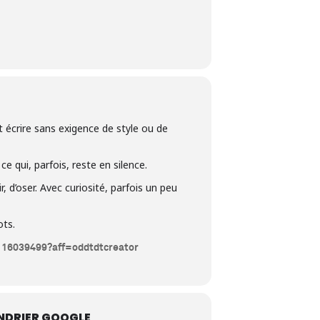
 écrire sans exigence de style ou de
e qui, parfois, reste en silence.
, d’oser. Avec curiosité, parfois un peu
ots.
3116039499?aff=oddtdtcreator
NDRIER GOOGLE