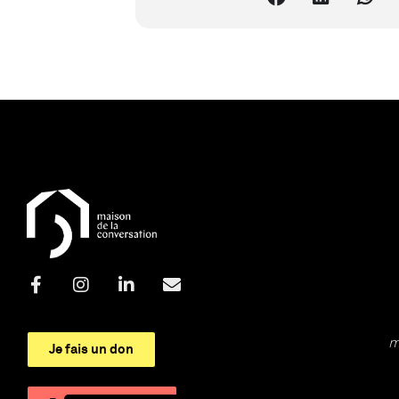
m
Je fais un don