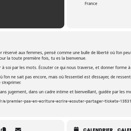
France
ier réservé aux femmes, pensé comme une bulle de liberté où l’on peut
ur la toute première fois, tu es la bienvenue.
r à soi par les mots. Écouter ce qui nous traverse, et donner forme à c
 l’on ne sait pas encore, mais où l’essentiel est d’essayer, de ressentir
 s’exprimer.
 sans jugement, dans un cadre intime et bienveillant, guidée par les m
fr/e/premier-pas-en-ecriture-ecrire-ecouter-partager-tickets-135
CALENDRIER
CALE