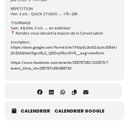
RÉPÉTITION
Ven. 3 oct. : QUICK STUDIO → 17h–20h
TOURNAGE
Sam. 4 & Dim. 5 oct. → en extérieur
Rendez-vous devant la maison de la Conversation
Inscription :
https://docs.google.com/forms/d/e/1FAIpQLScGDJzJwJD6sfJ
Zk3ZAGQeCRgvz6LZ_tjEDvpf9zvWY9__sxg/viewform
https://www.facebook.com/events/2557872621233570/?
event_time_id=2557874354566730
CALENDRIER
CALENDRIER GOOGLE