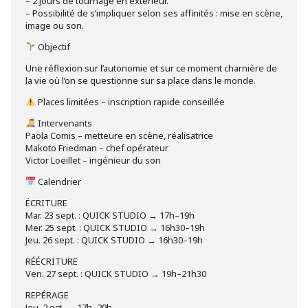
– 2 jours de tournage en extérieur.
– Possibilité de s’impliquer selon ses affinités : mise en scène,
image ou son.
Objectif
Une réflexion sur l’autonomie et sur ce moment charnière de
la vie où l’on se questionne sur sa place dans le monde.
Places limitées – inscription rapide conseillée
Intervenants
Paola Comis – metteure en scène, réalisatrice
Makoto Friedman – chef opérateur
Victor Loeillet – ingénieur du son
Calendrier
ÉCRITURE
Mar. 23 sept. : QUICK STUDIO → 17h–19h
Mer. 25 sept. : QUICK STUDIO → 16h30–19h
Jeu. 26 sept. : QUICK STUDIO → 16h30–19h
RÉÉCRITURE
Ven. 27 sept. : QUICK STUDIO → 19h–21h30
REPÉRAGE
Jeu. 2 oct. → 17h–20h