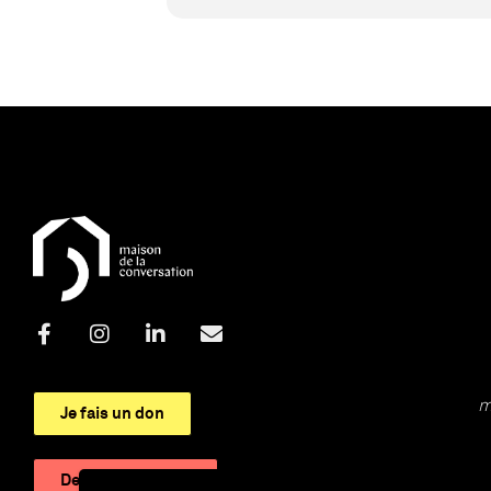
m
Je fais un don
Devenir adhérent