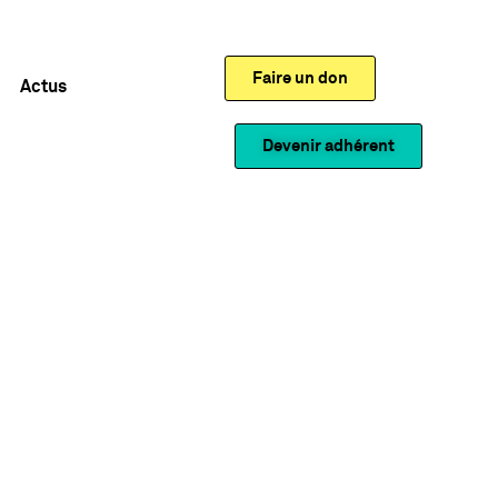
Faire un don
Actus
Devenir adhérent