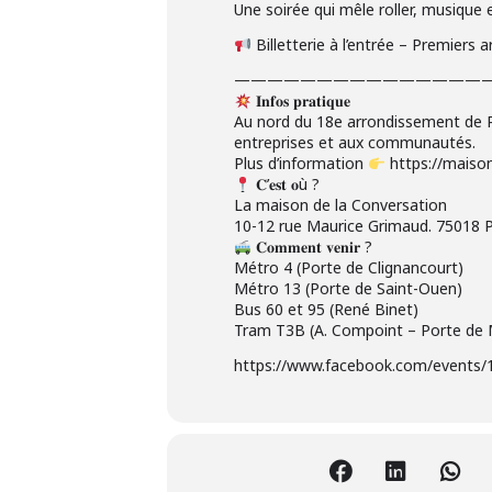
Une soirée qui mêle roller, musique 
Billetterie à l’entrée – Premiers ar
———————————————
𝐈𝐧𝐟𝐨𝐬 𝐩𝐫𝐚𝐭𝐢𝐪𝐮𝐞
Au nord du 18e arrondissement de Pa
entreprises et aux communautés.
Plus d’information
https://maison
𝐂’𝐞𝐬𝐭 𝐨ù ?
La maison de la Conversation
10-12 rue Maurice Grimaud. 75018 P
𝐂𝐨𝐦𝐦𝐞𝐧𝐭 𝐯𝐞𝐧𝐢𝐫 ?
Métro 4 (Porte de Clignancourt)
Métro 13 (Porte de Saint-Ouen)
Bus 60 et 95 (René Binet)
Tram T3B (A. Compoint – Porte de
https://www.facebook.com/events