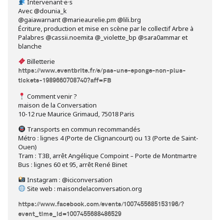
Intervenant·e·s
Avec @dounia_k
@gaiawarnant @marieaurelie.pm @lili.brg
Écriture, production et mise en scène par le collectif Arbre à
Palabres @cassii.noemita @_violette_bp @sara0ammar et
blanche
Billetterie
https://www.eventbrite.fr/e/pas-une-eponge-non-plus-
tickets-1989660708740?aff=FB
Comment venir ?
maison de la Conversation
10-12 rue Maurice Grimaud, 75018 Paris
Transports en commun recommandés
Métro : lignes 4 (Porte de Clignancourt) ou 13 (Porte de Saint-
Ouen)
Tram : T3B, arrêt Angélique Compoint – Porte de Montmartre
Bus : lignes 60 et 95, arrêt René Binet
Instagram : @iciconversation
Site web : maisondelaconversation.org
https://www.facebook.com/events/1007455685153196/?
event_time_id=1007455688486529