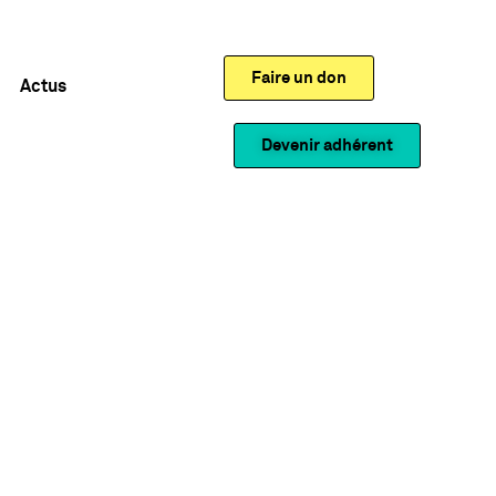
Faire un don
Actus
Devenir adhérent