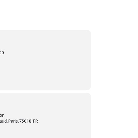
00
ion
aud,Paris,75018,FR