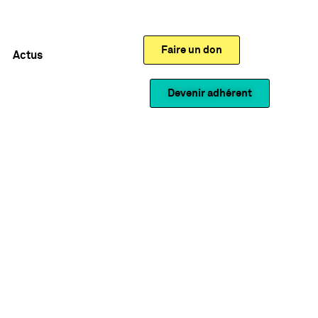
Faire un don
Actus
Devenir adhérent