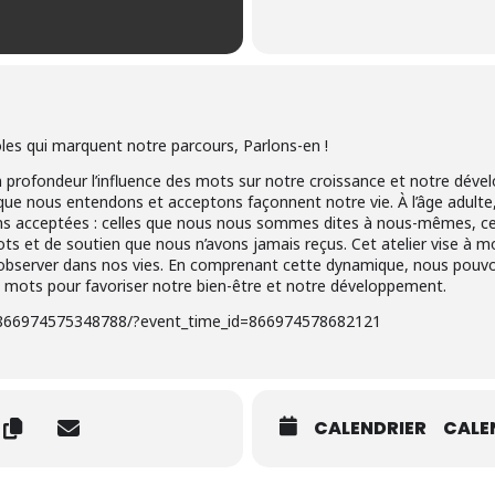
les qui marquent notre parcours, Parlons-en !
r en profondeur l’influence des mots sur notre croissance et notre dé
s que nous entendons et acceptons façonnent notre vie. À l’âge adu
ns acceptées : celles que nous nous sommes dites à nous-mêmes, c
s et de soutien que nous n’avons jamais reçus. Cet atelier vise à m
bserver dans nos vies. En comprenant cette dynamique, nous pouvon
des mots pour favoriser notre bien-être et notre développement.
/866974575348788/?event_time_id=866974578682121
CALENDRIER
CALE