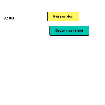
Faire un don
Actus
Devenir adhérent