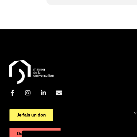
m
Je fais un don
Devenir adhérent