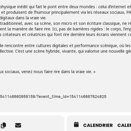
ique inédit qui fait le pont entre deux mondes : celui d’internet et c
t produisent de l’humour principalement via les réseaux sociaux, 
gitaux dans la vraie vie.
traditionnel, avec sa scène, son micro et son écriture classique, ne 
 la manière de faire rire. Ici, pas de barrières rigides : le corps, l’imp
créateurs et créatrices qui font rire derrière leurs écrans viennent co
e rencontre entre cultures digitales et performance scénique, où le
ective. C’est une scène hybride, vivante, qui valorise une nouvelle gé
x sociaux, venez nous faire rire dans la vraie vie. »
/1541146660958159/?event_time_id=1541146667624825
CALENDRIER
CALE