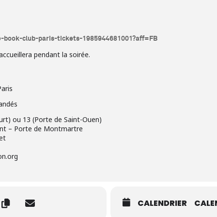
e-book-club-paris-tickets-1985944681001?aff=FB
ccueillera pendant la soirée.
aris
andés
ourt) ou 13 (Porte de Saint-Ouen)
int – Porte de Montmartre
et
on.org
CALENDRIER
CALE