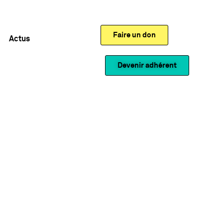
Faire un don
Actus
Devenir adhérent