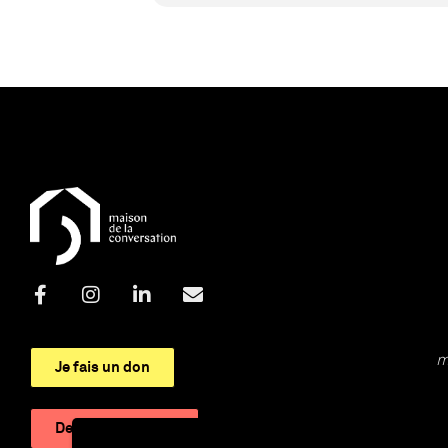
m
Je fais un don
Devenir adhérent