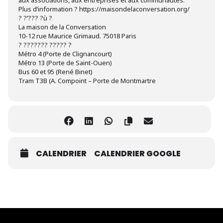
aux associations, aux entreprises et aux communautés.
Plus d’information ? https://maisondelaconversation.org/
? ?’??? ?ù ?
La maison de la Conversation
10-12 rue Maurice Grimaud. 75018 Paris
? ??????? ????? ?
Métro 4 (Porte de Clignancourt)
Métro 13 (Porte de Saint-Ouen)
Bus 60 et 95 (René Binet)
Tram T3B (A. Compoint – Porte de Montmartre
CALENDRIER
CALENDRIER GOOGLE