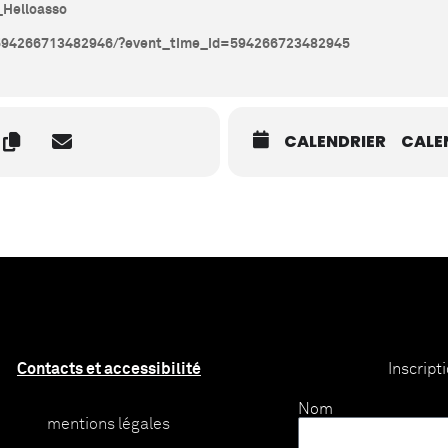
_Helloasso
/594266713482946/?event_time_id=594266723482945
CALENDRIER
CALE
Contacts et accessibilité
Inscript
Nom
mentions légales