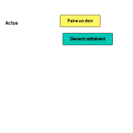
Faire un don
Actus
Devenir adhérent