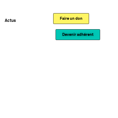
Faire un don
Actus
Devenir adhérent