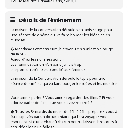
12 Rue Maurice Grimaud,Paris,75018,FR
Détails de l'événement
La maison de la Conversation déroule son tapis rouge pour
une séance de cinéma qui va faire bouger les idées et les
muscles !
� Mesdames et messieurs, bienvenu.e.s sur le tapis rouge
de la MDC !
Aujourd’hui les nominés sont :
Les femmes, car on n’en parle jamais trop
Le sport, un thème trop peu lié aux femmes .
La maison de la Conversation déroule le tapis pour une
séance de cinéma qui va faire bouger les idées et les muscles
!
Vous aimez parler ? Vous aimez regarder des films ? Et vous
adorez parler de films que vous avez regardé ?
� Tous les 3ᵉ mardis du mois , de 19h à 21h , préparez-vous à
être captivés par un documentaire qui fera voyager vos
esprits, suivi d’un débat où chacun pourra laisser libre cours à
ses idées les plus folles !